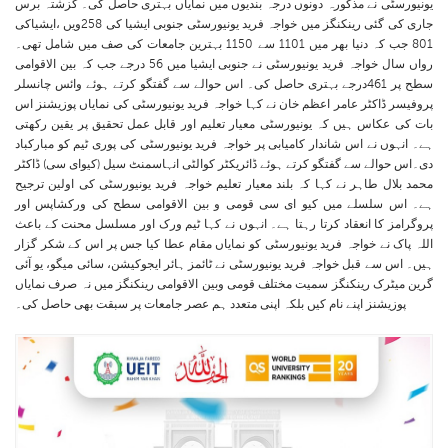
یونیورسٹی نے مذکورہ دونوں درجہ بندیوں میں نمایاں بہتری حاصل کی۔ گزشتہ برس
جاری کی گئی رینکنگز میں خواجہ فرید یونیورسٹی جنوبی ایشیا کی 258ویں ،ایشیاکی
801 جب کہ دنیا بھر میں 1101 سے 1150 بہترین جامعات کی صف میں شامل تھی۔
رواں سال خواجہ فرید یونیورسٹی نے جنوبی ایشیا میں 56 درجے جب کہ بین الاقوامی
سطح پر 461درجے بہتری حاصل کی۔ اس حوالے سے گفتگو کرتے ہوئے وائس چانسلر
پروفیسر ڈاکٹر عامر اعظم خان نے کہا خواجہ فرید یونیورسٹی کی نمایاں پوزیشنز اس
بات کی عکاس ہیں کہ یونیورسٹی معیار تعلیم اور قابل عمل تحقیق پر یقین رکھتی
ہے۔ انہوں نے اس شاندار کامیابی پر خواجہ فرید یونیورسٹی کی پوری ٹیم کو مبارکباد
دی۔اس حوالے سے گفتگو کرتے ہوئے ڈائریکٹر کوالٹی انہاسمنٹ سیل (کیوای سی) ڈاکٹر
محمد بلال طاہر نے کہا کہ بلند معیار تعلیم خواجہ فرید یونیورسٹی کی اولین ترجیح
ہے۔ اس سلسلے میں کیو ای سی قومی و بین الاقوامی سطح کی ورکشاپس اور
پروگرامز کا انعقاد کرتا رہتا ہے۔ انہوں نے کہا ٹیم ورک اور مسلسل محنت کے باعث
اللہ پاک نے خواجہ فرید یونیورسٹی کو نمایاں مقام عطا کیا جس پر اس کے شکر گزار
ہیں۔ اس سے قبل خواجہ فرید یونیورسٹی نے ٹائمز ہائر ایجوکیشن، سائی میگو، یو آئی
گرین میٹرک رینکنگز سمیت مختلف قومی وبین الاقوامی رینکنگز میں نہ صرف نمایاں
پوزیشنز اپنے نام کیں بلکہ اپنی متعدد ہم عصر جامعات پر سبقت بھی حاصل کی۔