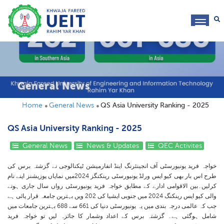
toggl
navig
General News
Home
General News
QS Asia University Ranking - 2025
QS Asia University Ranking - 2025
General News
News & Updates
QEC Activites
خواجہ فرید یونیورسٹی آف انجینئرنگ اینڈ انفارمیشن ٹیکنالوجی نے گزشتہ برس کی
طرح اس بار بھی کیو ایس ورلڈ یونیورسٹی رینکنگز 2024میں نمایاں پوزیشنز اپنے نام
کرلیں۔بین الاقوامی ادارے کے مطابق خواجہ فرید یونیورسٹی رواں سال جاری ہونے
والی کیو ایس رینکنگ 2024 میں جنوبی ایشیا کی 202 ویں بہترین جامعہ قرار پائی ہے
جب کہ عالمی درجہ بندی میں یہ یونیورسٹی دنیا کی 661 سے 688 بہترین جامعات میں
شامل ہوگئی ہے۔ گزشتہ برس کے اعداد وشمار کا جائزہ لیں تو خواجہ فرید